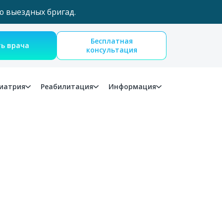
ю выездных бригад.
Бесплатная
Вызвать врача
консультация
иатрия
Реабилитация
Информация