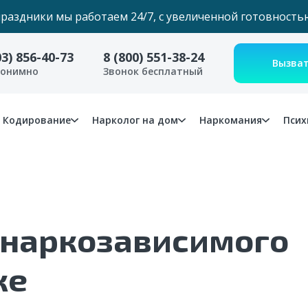
праздники мы работаем 24/7, с увеличенной готовность
03) 856-40-73
8 (800) 551-38-24
нонимно
Звонок бесплатный
Кодирование
Нарколог на дом
Наркомания
Псих
 наркозависимого
ке