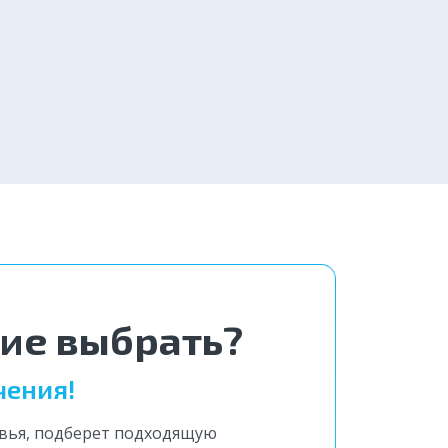
вгород
от 4 000 ₽
Заказать
2 800 ₽
Заказать
ние выбрать?
чения!
овья, подберет подходящую