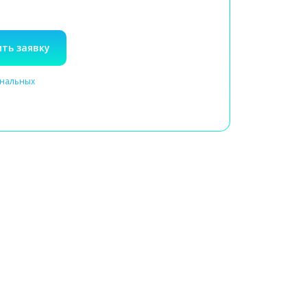
ть заявку
ональных
Выезд специалиста на дом
или посещение клиники